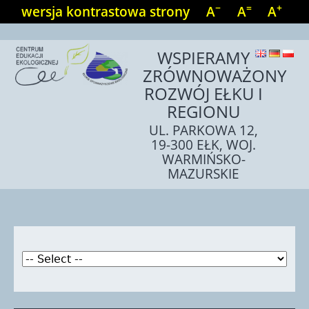
−
=
+
wersja kontrastowa strony
A
A
A
WSPIERAMY
ZRÓWNOWAŻONY
ROZWÓJ EŁKU I
REGIONU
UL. PARKOWA 12,
19-300 EŁK, WOJ.
WARMIŃSKO-
MAZURSKIE